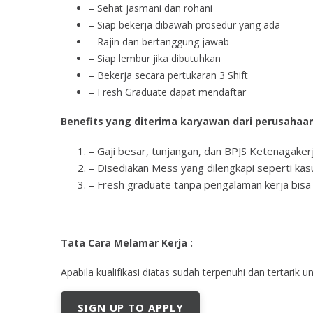
– Sehat jasmani dan rohani
– Siap bekerja dibawah prosedur yang ada
– Rajin dan bertanggung jawab
– Siap lembur jika dibutuhkan
– Bekerja secara pertukaran 3 Shift
– Fresh Graduate dapat mendaftar
Benefits yang diterima karyawan dari perusahaa
– Gaji besar, tunjangan, dan BPJS Ketenagake
– Disediakan Mess yang dilengkapi seperti kasu
– Fresh graduate tanpa pengalaman kerja bisa
Tata Cara Melamar Kerja :
Aраbіlа kuаlіfіkаѕі dіаtаѕ ѕudаh tеrреnuhі dаn tеrtаrіk
SIGN UP TO APPLY