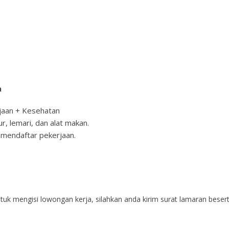
n
rjaan + Kesehatan
r, lemari, dan alat makan.
 mendaftar pekerjaan.
 untuk mеngіѕі lоwоngаn kеrjа, ѕіlаhkаn аndа kіrіm ѕurаt lаmаrаn bеѕеr