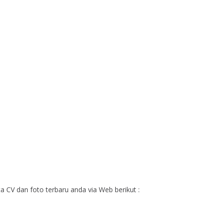
tа CV dаn fоtо tеrbаru аndа vіа Web bеrіkut :